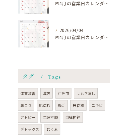
🌸4月の営業日カレンダー🗓️です🌸
2026/04/04
🌸4月の営業日カレンダー🗓️です🌸
タグ
Tags
体質改善
漢方
可児市
よもぎ蒸し
肩こり
肌荒れ
腸活
思春期
ニキビ
アトピー
生理不順
自律神経
デトックス
むくみ