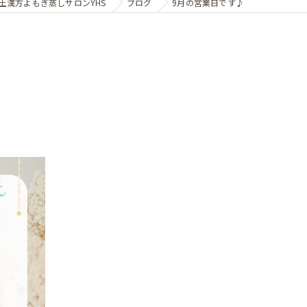
土漢方よもぎ蒸しサロンYHS
ブログ
9月の営業日です♪