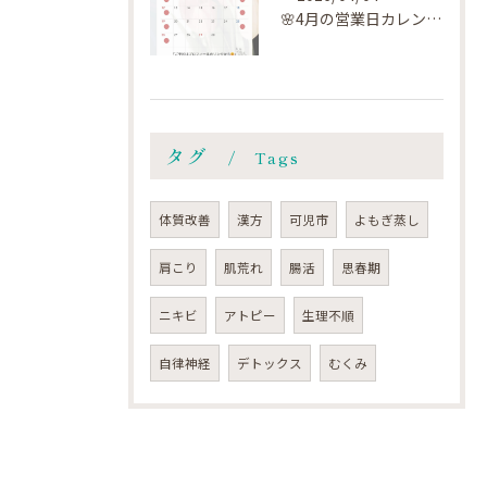
🌸4月の営業日カレンダー🗓️です🌸
タグ
Tags
体質改善
漢方
可児市
よもぎ蒸し
肩こり
肌荒れ
腸活
思春期
ニキビ
アトピー
生理不順
自律神経
デトックス
むくみ