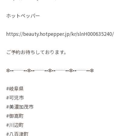
ホットペッパー
https://beauty.hotpepper.jp/kr/slnH000635240/
ご予約お待ちしております。
✼••┈┈••✼••┈┈••✼••┈┈••✼••┈┈••✼
#岐阜県
#可児市
#美濃加茂市
#御嵩町
#川辺町
#八百津町