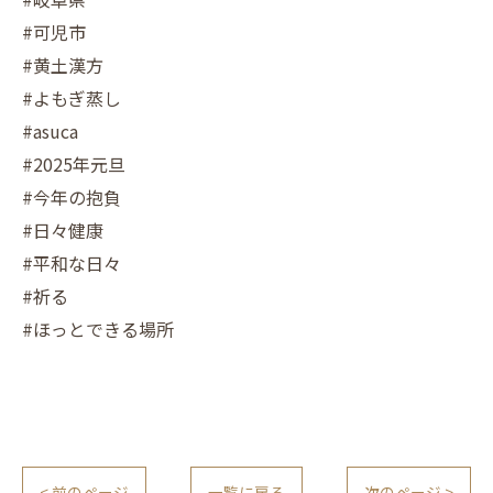
#可児市
#黄土漢方
#よもぎ蒸し
#asuca
#2025年元旦
#今年の抱負
#日々健康
#平和な日々
#祈る
#ほっとできる場所
< 前のページ
一覧に戻る
次のページ >