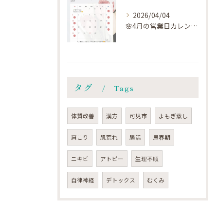
2026/04/04
🌸4月の営業日カレンダー🗓️です🌸
タグ
Tags
体質改善
漢方
可児市
よもぎ蒸し
肩こり
肌荒れ
腸活
思春期
ニキビ
アトピー
生理不順
自律神経
デトックス
むくみ