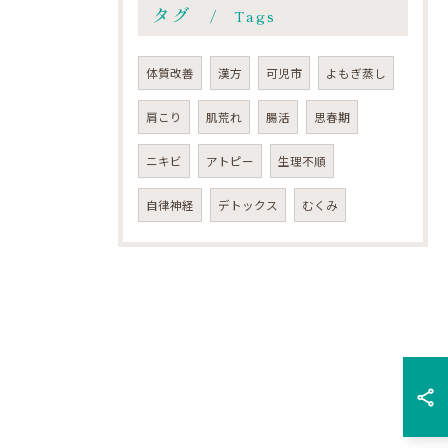
タグ
Tags
体質改善
漢方
可児市
よもぎ蒸し
肩こり
肌荒れ
腸活
思春期
ニキビ
アトピー
生理不順
自律神経
デトックス
むくみ